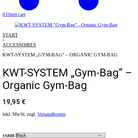
0
Open cart
START
›
ACCESSOIRES
›
KWT-SYSTEM „GYM-BAG“ – ORGANIC GYM-BAG
KWT-SYSTEM „Gym-Bag“ –
Organic Gym-Bag
19,95
€
inkl. MwSt.
zzgl.
Versandkosten
FARBE