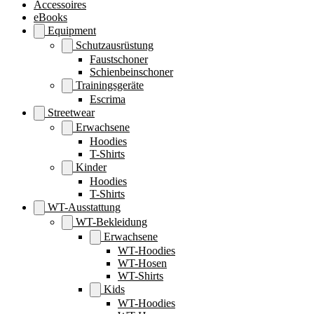
Accessoires
eBooks
Equipment
Schutzausrüstung
Faustschoner
Schienbeinschoner
Trainingsgeräte
Escrima
Streetwear
Erwachsene
Hoodies
T-Shirts
Kinder
Hoodies
T-Shirts
WT-Ausstattung
WT-Bekleidung
Erwachsene
WT-Hoodies
WT-Hosen
WT-Shirts
Kids
WT-Hoodies