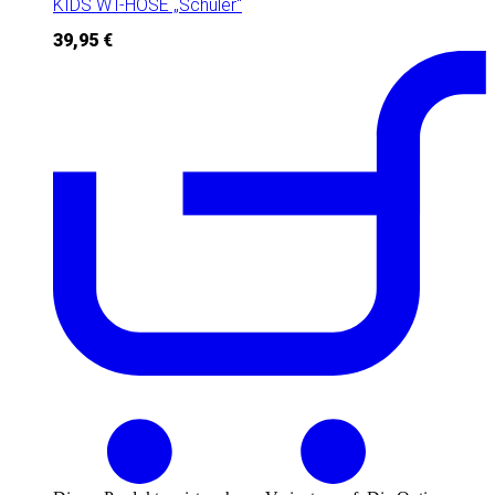
KIDS WT-HOSE „Schüler“
39,95
€