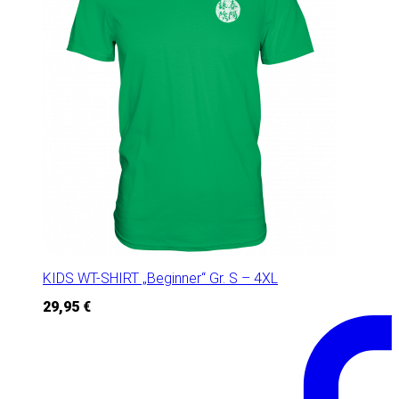
KIDS WT-SHIRT „Beginner“ Gr. S – 4XL
29,95
€