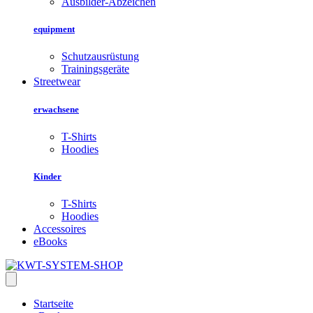
Ausbilder-Abzeichen
equipment
Schutzausrüstung
Trainingsgeräte
Streetwear
erwachsene
T-Shirts
Hoodies
Kinder
T-Shirts
Hoodies
Accessoires
eBooks
Startseite