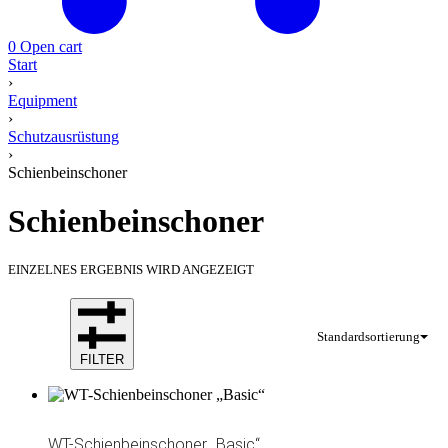
0
Open cart
Start
›
Equipment
›
Schutzausrüstung
›
Schienbeinschoner
Schienbeinschoner
EINZELNES ERGEBNIS WIRD ANGEZEIGT
Standardsortierung
FILTER
WT-Schienbeinschoner „Basic“